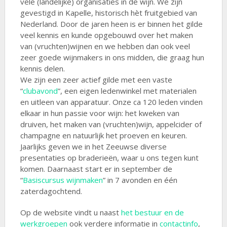
vele (landelijke) organisaties in de wijn. We zijn
gevestigd in Kapelle, historisch hèt fruitgebied van
Nederland. Door de jaren heen is er binnen het gilde
veel kennis en kunde opgebouwd over het maken
van (vruchten)wijnen en we hebben dan ook veel
zeer goede wijnmakers in ons midden, die graag hun
kennis delen.
We zijn een zeer actief gilde met een vaste
“
clubavond
”, een eigen ledenwinkel met materialen
en uitleen van apparatuur. Onze ca 120 leden vinden
elkaar in hun passie voor wijn: het kweken van
druiven, het maken van (vruchten)wijn, appelcider of
champagne en natuurlijk het proeven en keuren.
Jaarlijks geven we in het Zeeuwse diverse
presentaties op braderieën, waar u ons tegen kunt
komen. Daarnaast start er in september de
“
Basiscursus wijnmaken
” in 7 avonden en één
zaterdagochtend.
Op de website vindt u naast
het bestuur en de
werkgroepen
ook verdere informatie in
contactinfo
,