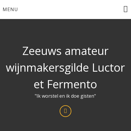
Ga
MENU
naar
de
inhoud
Zeeuws amateur
wijnmakersgilde Luctor
et Fermento
"Ik worstel en ik doe gisten"