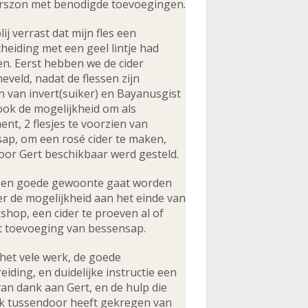
rszon met benodigde toevoegingen.
lij verrast dat mijn fles een
heiding met een geel lintje had
n. Eerst hebben we de cider
eveld, nadat de flessen zijn
n van invert(suiker) en Bayanusgist
ook de mogelijkheid om als
nt, 2 flesjes te voorzien van
ap, om een rosé cider te maken,
oor Gert beschikbaar werd gesteld.
een goede gewoonte gaat worden
r de mogelijkheid aan het einde van
shop, een cider te proeven al of
t toevoeging van bessensap.
 het vele werk, de goede
iding, en duidelijke instructie een
an dank aan Gert, en de hulp die
k tussendoor heeft gekregen van