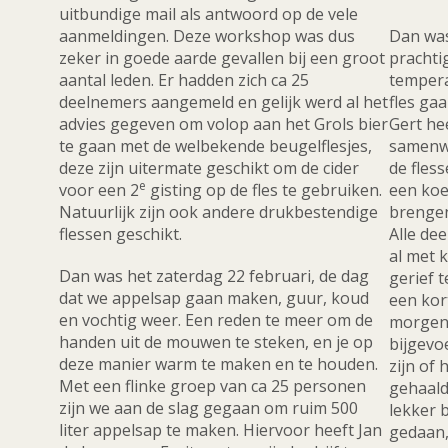
uitbundige mail als antwoord op de vele
aanmeldingen. Deze workshop was dus
Dan was
zeker in goede aarde gevallen bij een groot
prachti
aantal leden. Er hadden zich ca 25
tempera
deelnemers aangemeld en gelijk werd al het
fles ga
advies gegeven om volop aan het Grols bier
Gert he
te gaan met de welbekende beugelflesjes,
samenwe
deze zijn uitermate geschikt om de cider
de fles
e
voor een 2
gisting op de fles te gebruiken.
een koe
Natuurlijk zijn ook andere drukbestendige
brenge
flessen geschikt.
Alle de
al met k
Dan was het zaterdag 22 februari, de dag
gerief 
dat we appelsap gaan maken, guur, koud
een kor
en vochtig weer. Een reden te meer om de
morgen 
handen uit de mouwen te steken, en je op
bijgevo
deze manier warm te maken en te houden.
zijn of 
Met een flinke groep van ca 25 personen
gehaald,
zijn we aan de slag gegaan om ruim 500
lekker b
liter appelsap te maken. Hiervoor heeft Jan
gedaan,