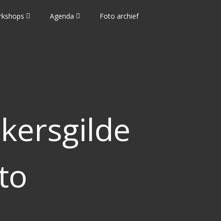
rkshops
Agenda
Foto archief
kersgilde
to