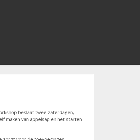
workshop beslaat twee zaterdagen,
elf maken van appelsap en het starten
de zorgt voor de toevoegingen.