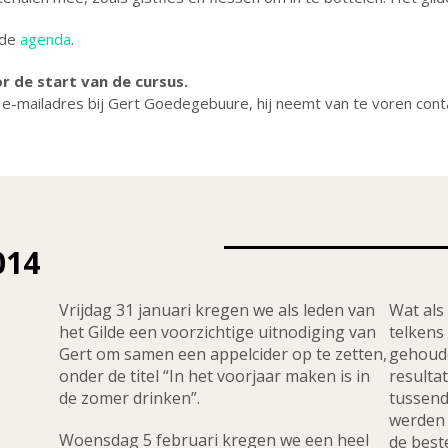
 de
agenda
.
 de start van de cursus.
 e-mailadres bij Gert Goedegebuure, hij neemt van te voren cont
014
Vrijdag 31 januari kregen we als leden van
Wat als 
het Gilde een voorzichtige uitnodiging van
telkens
Gert om samen een appelcider op te zetten,
gehoude
onder de titel “In het voorjaar maken is in
resulta
de zomer drinken”.
tussend
werden 
Woensdag 5 februari kregen we een heel
de beste