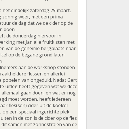
 het eindelijk zaterdag 29 maart,
g zonnig weer, met een prima
tuur de dag dat we de cider op de
an doen.
eft de donderdag hiervoor in
rking met Jan alle fruitkisten met
sen van de geheime bergplaats naar
lcel op de begane grond laten
n.
elnemers aan de workshop stonden
raakheldere flessen en allerlei
te popelen van ongeduld. Nadat Gert
te uitleg heeft gegeven wat we deze
allemaal gaan doen, en wat er nog
egd moet worden, heeft iedereen
haar fles(sen) cider uit de koelcel
 op een speciaal ingerichte plek,
uiten in de zon is de cider op de fles
 dit samen met zonnestralen van de