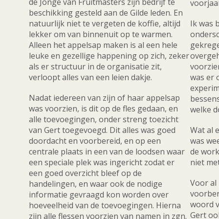
de Jonge van Fruitmasters zijn bedrijf te
voorjaa
beschikking gesteld aan de Gilde leden. En
natuurlijk niet te vergeten de koffie, altijd
Ik was b
lekker om van binnenuit op te warmen.
ondersc
Alleen het appelsap maken is al een hele
gekrege
leuke en gezellige happening op zich, zeker
overgeh
als er structuur in de organisatie zit,
voorzie
verloopt alles van een leien dakje.
was er 
experime
Nadat iedereen van zijn of haar appelsap
bessens
was voorzien, is dit op de fles gedaan, en
welke d
alle toevoegingen, onder streng toezicht
van Gert toegevoegd. Dit alles was goed
Wat al 
doordacht en voorbereid, en op een
was wee
centrale plaats in een van de loodsen waar
de work
een speciale plek was ingericht zodat er
niet me
een goed overzicht bleef op de
Voor al
handelingen, en waar ook de nodige
voorbere
informatie gevraagd kon worden over
woord v
hoeveelheid van de toevoegingen. Hierna
Gert oo
zijn alle flessen voorzien van namen in zgn.