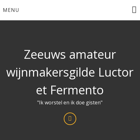
Ga
MENU
naar
de
inhoud
Zeeuws amateur
wijnmakersgilde Luctor
et Fermento
"Ik worstel en ik doe gisten"