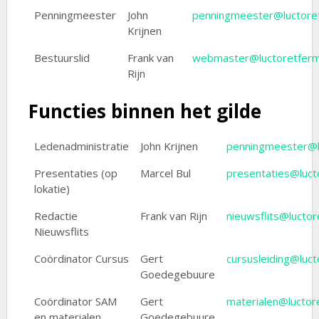
Penningmeester
John
penningmeester@luctoret
Krijnen
Bestuurslid
Frank van
webmaster@luctoretferm
Rijn
Functies binnen het gilde
Ledenadministratie
John Krijnen
penningmeester@l
Presentaties (op
Marcel Bul
presentaties@luct
lokatie)
Redactie
Frank van Rijn
nieuwsflits@luctor
Nieuwsflits
Coördinator Cursus
Gert
cursusleiding@luct
Goedegebuure
Coördinator SAM
Gert
materialen@luctor
en materialen
Goedegebuure