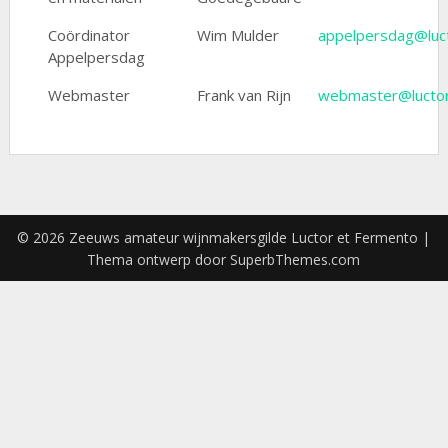
Coördinator
Wim Mulder
appelpersdag@luct
Appelpersdag
Webmaster
Frank van Rijn
webmaster@luctor
© 2026 Zeeuws amateur wijnmakersgilde Luctor et Fermento
|
Thema ontwerp door
SuperbThemes.com