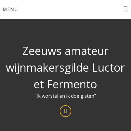
Ga
MENU
naar
de
inhoud
Zeeuws amateur
wijnmakersgilde Luctor
et Fermento
"Ik worstel en ik doe gisten"