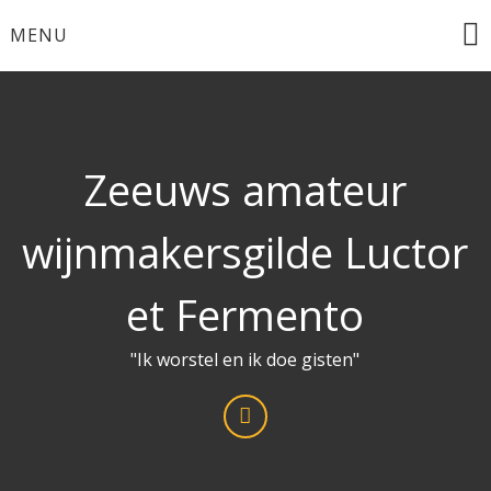
Ga
MENU
naar
de
inhoud
Zeeuws amateur
wijnmakersgilde Luctor
et Fermento
"Ik worstel en ik doe gisten"