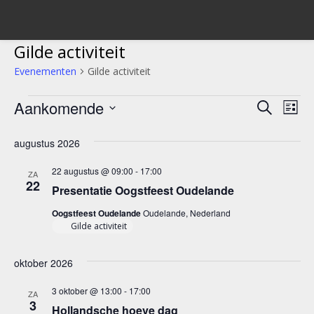
Gilde activiteit
Evenementen
Gilde activiteit
Evenementen
Aankomende
Evene
Ev
Zoeken
Lijst
we
Selecteer
Zoeke
een
augustus 2026
nav
en
datum.
22 augustus @ 09:00
-
17:00
ZA
weerg
22
Presentatie Oogstfeest Oudelande
navigat
Oogstfeest Oudelande
Oudelande, Nederland
Gilde activiteit
oktober 2026
3 oktober @ 13:00
-
17:00
ZA
3
Hollandsche hoeve dag