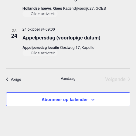
Hollandse hoeve, Goes
Kattendijksedijk 27, GOES
Gilde activiteit
24 oktober @ 09:00
ZA
24
Appelpersdag (voorlopige datum)
Appelpersdag locatie
Oostweg 17, Kapelle
Gilde activiteit
Vandaag
Volgende
Evenementen
Vorige
Eveneme
Abonneer op kalender