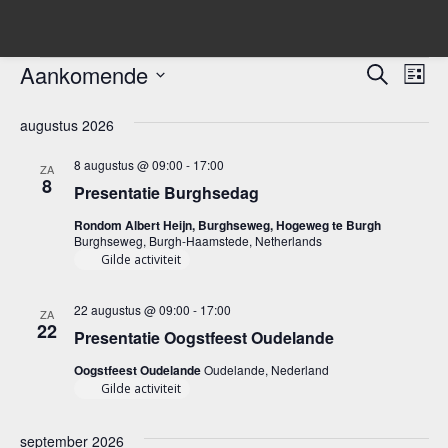
Evenementen
Aankomende
Evene
Ev
Zoeken
Lijst
we
Selecteer
Zoeke
een
augustus 2026
nav
en
datum.
8 augustus @ 09:00
-
17:00
ZA
weerg
8
Presentatie Burghsedag
navigat
Rondom Albert Heijn, Burghseweg, Hogeweg te Burgh
Burghseweg, Burgh-Haamstede, Netherlands
Gilde activiteit
22 augustus @ 09:00
-
17:00
ZA
22
Presentatie Oogstfeest Oudelande
Oogstfeest Oudelande
Oudelande, Nederland
Gilde activiteit
september 2026