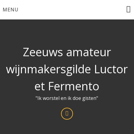
Ga
MENU
naar
de
inhoud
Zeeuws amateur
wijnmakersgilde Luctor
et Fermento
"Ik worstel en ik doe gisten"