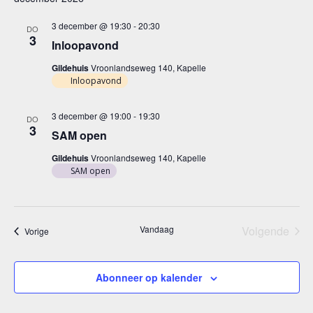
3 december @ 19:30
-
20:30
DO
3
Inloopavond
Gildehuis
Vroonlandseweg 140, Kapelle
Inloopavond
3 december @ 19:00
-
19:30
DO
3
SAM open
Gildehuis
Vroonlandseweg 140, Kapelle
SAM open
Vandaag
Volgende
Evenementen
Vorige
Eveneme
Abonneer op kalender