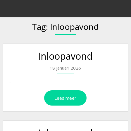
Tag:
Inloopavond
Inloopavond
18 januari 2026
...
Lees meer