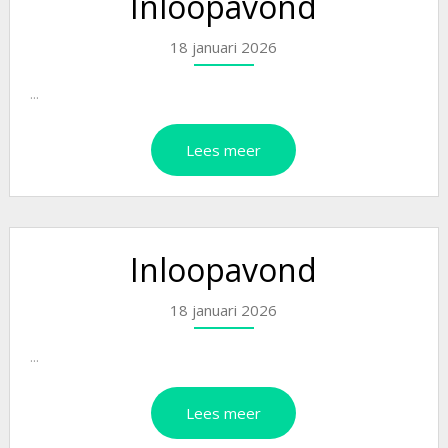
Inloopavond
18 januari 2026
...
Lees meer
Inloopavond
18 januari 2026
...
Lees meer