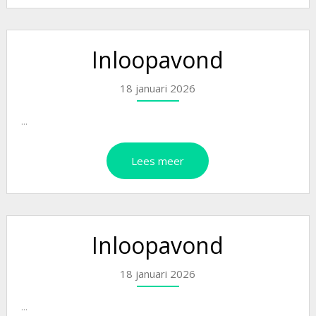
Inloopavond
18 januari 2026
...
Lees meer
Inloopavond
18 januari 2026
...