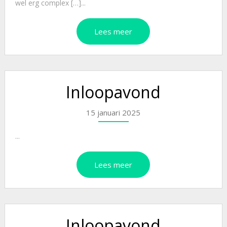
wel erg complex […]...
Lees meer
Inloopavond
15 januari 2025
...
Lees meer
Inloopavond