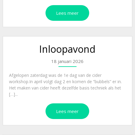
Lees meer
Inloopavond
18 januari 2026
Afgelopen zaterdag was de 1e dag van de cider
workshop.In april volgt dag 2 en komen de “bubbels” er in.
Het maken van cider heeft dezelfde basis techniek als het
[…]...
Lees meer