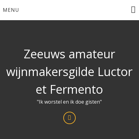
Ga
MENU
naar
de
inhoud
Zeeuws amateur
wijnmakersgilde Luctor
et Fermento
"Ik worstel en ik doe gisten"