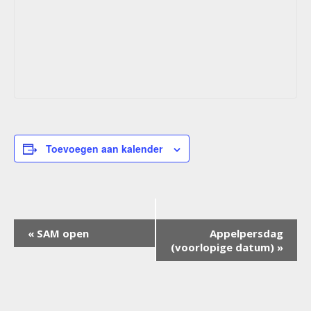
Toevoegen aan kalender
Evenement
«
SAM open
Appelpersdag
Navigatie
(voorlopige datum)
»