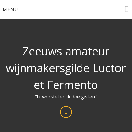
Ga
MENU
naar
de
inhoud
Zeeuws amateur
wijnmakersgilde Luctor
et Fermento
"Ik worstel en ik doe gisten"