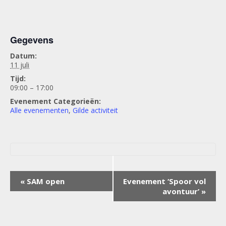
Gegevens
Datum:
11 juli
Tijd:
09:00 – 17:00
Evenement Categorieën:
Alle evenementen
,
Gilde activiteit
Evenement
«
SAM open
Evenement ‘Spoor vol
Navigatie
avontuur’
»