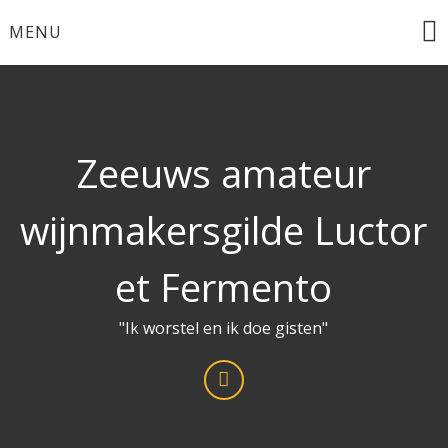
Ga
MENU
naar
de
inhoud
Zeeuws amateur
wijnmakersgilde Luctor
et Fermento
"Ik worstel en ik doe gisten"