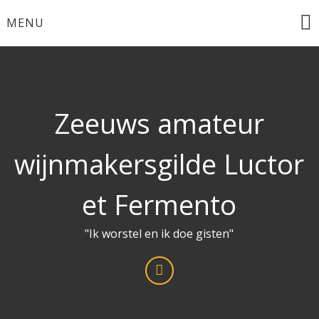
Ga
MENU
naar
de
inhoud
Zeeuws amateur
wijnmakersgilde Luctor
et Fermento
"Ik worstel en ik doe gisten"