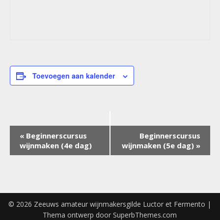
Toevoegen aan kalender
Evenement
«
Beginnerscursus
Beginnerscursus
Navigatie
wijnmaken (4e dag)
wijnmaken (5e dag)
»
© 2026 Zeeuws amateur wijnmakersgilde Luctor et Fermento
|
Thema ontwerp door
SuperbThemes.com