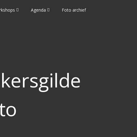
rkshops
Agenda
Foto archief
kersgilde
to