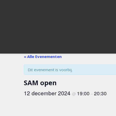
« Alle Evenementen
Dit evenement is voorbij.
SAM open
12 december 2024
19:00
20:30
@
–