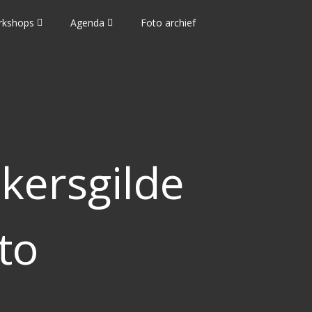
rkshops
Agenda
Foto archief
kersgilde
to