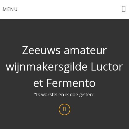
Ga
MENU
naar
de
inhoud
Zeeuws amateur
wijnmakersgilde Luctor
et Fermento
"Ik worstel en ik doe gisten"