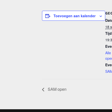
GE
Toevoegen aan kalender
Dat
18 
Tijd
19:3
Eve
All
ope
Eve
SAM
SAM open