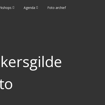
rkshops
Agenda
Foto archief
kersgilde
to