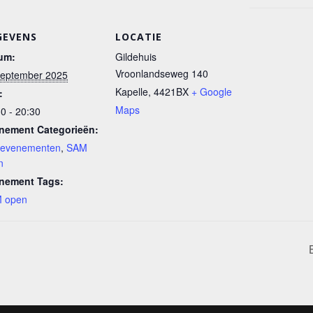
GEVENS
LOCATIE
um:
Gildehuis
Vroonlandseweg 140
september 2025
Kapelle
,
4421BX
+ Google
:
Maps
0 - 20:30
nement Categorieën:
e evenementen
,
SAM
n
nement Tags:
 open