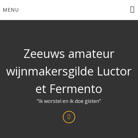
Ga
MENU
naar
de
inhoud
Zeeuws amateur
wijnmakersgilde Luctor
et Fermento
"Ik worstel en ik doe gisten"