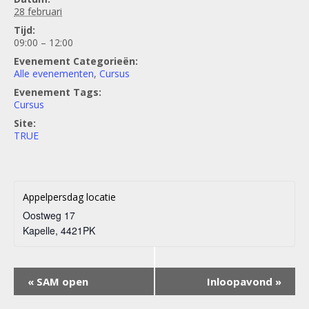
28 februari
Tijd:
09:00 – 12:00
Evenement Categorieën:
Alle evenementen
,
Cursus
Evenement Tags:
Cursus
Site:
TRUE
Appelpersdag locatie
Oostweg 17
Kapelle
,
4421PK
Evenement
«
SAM open
Inloopavond
»
Navigatie