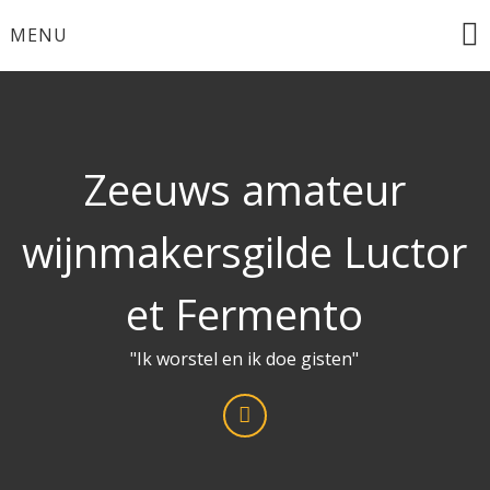
Ga
MENU
naar
de
inhoud
Zeeuws amateur
wijnmakersgilde Luctor
et Fermento
"Ik worstel en ik doe gisten"