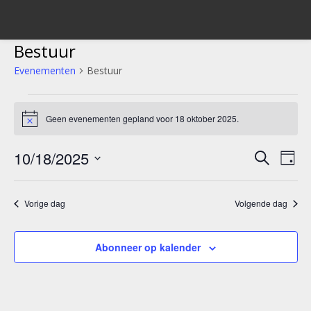
Bestuur
Evenementen
Bestuur
Evenementen
Geen evenementen gepland voor 18 oktober 2025.
Bericht
in
18
10/18/2025
Evene
Ev
Zoeken
Dag
we
oktober
Selecteer
Zoeke
een
nav
2025
Vorige dag
Volgende dag
en
datum.
weerg
Abonneer op kalender
navigat