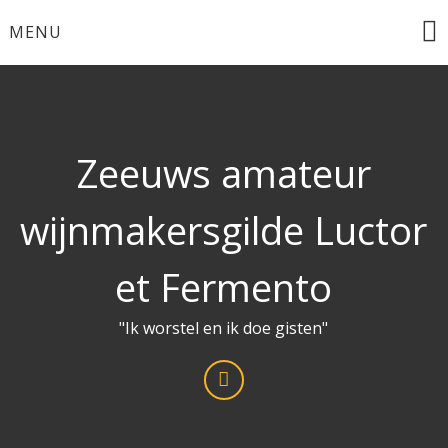
Ga
MENU
naar
de
inhoud
Zeeuws amateur
wijnmakersgilde Luctor
et Fermento
"Ik worstel en ik doe gisten"