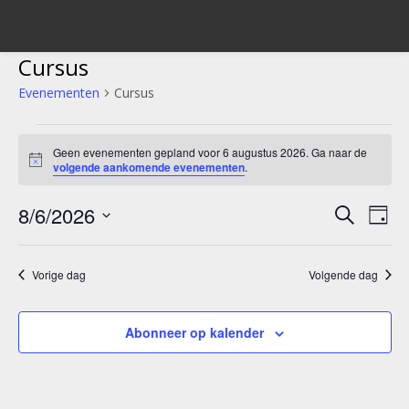
Cursus
Evenementen
Cursus
Evenementen
Geen evenementen gepland voor 6 augustus 2026. Ga naar de
in
Bericht
volgende aankomende evenementen
.
6
8/6/2026
Evene
Ev
Zoeken
Dag
augustus
we
Selecteer
Zoeke
een
2026
nav
Vorige dag
Volgende dag
en
datum.
weerg
Abonneer op kalender
navigat