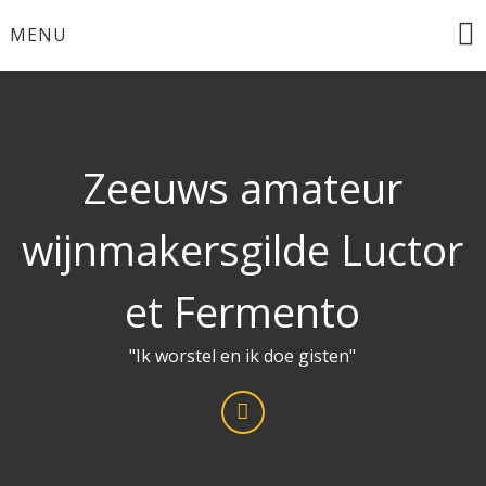
Ga
MENU
naar
de
inhoud
Zeeuws amateur
wijnmakersgilde Luctor
et Fermento
"Ik worstel en ik doe gisten"