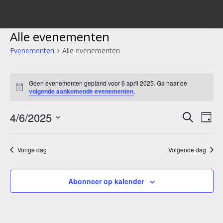
Alle evenementen
Evenementen
Alle evenementen
Evenementen
Geen evenementen gepland voor 6 april 2025. Ga naar de
in
Bericht
volgende aankomende evenementen
.
6
4/6/2025
Evene
Ev
Zoeken
Dag
april
we
Selecteer
Zoeke
een
2025
nav
Vorige dag
Volgende dag
en
datum.
weerg
Abonneer op kalender
navigat