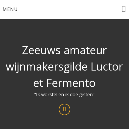
Ga
MENU
naar
de
inhoud
Zeeuws amateur
wijnmakersgilde Luctor
et Fermento
"Ik worstel en ik doe gisten"