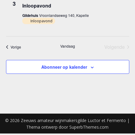
3
Inloopavond
Gildehuis
Vroonlandseweg 140, Kapelle
Inloopavond
Vandaag
Volgende
Evenementen
Vorige
Eveneme
Abonneer op kalender
© 2026 Zeeuws amateur wijnmakersgilde Luctor et Fermento
|
Thema ontwerp door
SuperbThemes.com