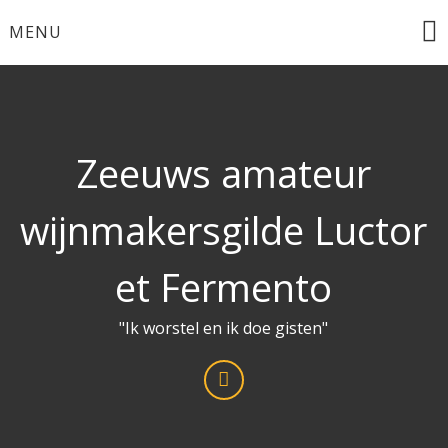
Ga
MENU
naar
de
inhoud
Zeeuws amateur
wijnmakersgilde Luctor
et Fermento
"Ik worstel en ik doe gisten"