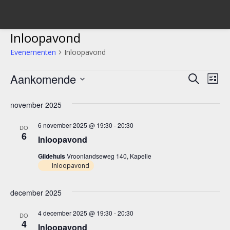
Inloopavond
Evenementen
Inloopavond
Evenementen
Aankomende
Evene
Ev
Zoeken
Lijst
we
Selecteer
Zoeke
een
november 2025
nav
en
datum.
6 november 2025 @ 19:30
-
20:30
DO
weerg
6
Inloopavond
navigat
Gildehuis
Vroonlandseweg 140, Kapelle
Inloopavond
december 2025
4 december 2025 @ 19:30
-
20:30
DO
4
Inloopavond