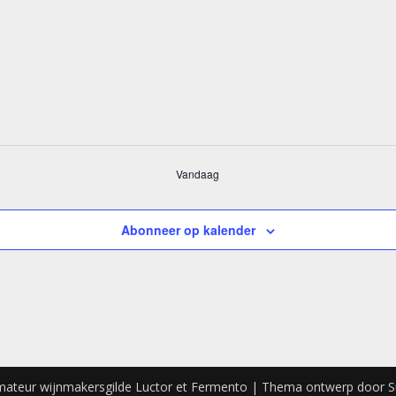
Vandaag
Abonneer op kalender
ateur wijnmakersgilde Luctor et Fermento
| Thema ontwerp door
S