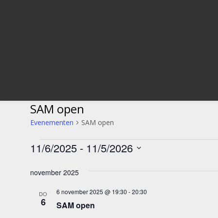
SAM open
Evenementen
SAM open
Evenementen
11/6/2025
 - 
11/5/2026
Selecteer
een
november 2025
datum.
6 november 2025 @ 19:30
-
20:30
DO
6
SAM open