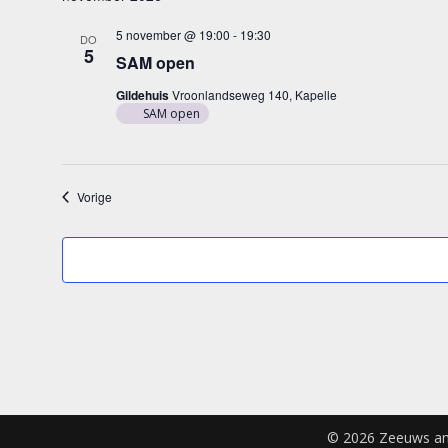
5 november @ 19:00
-
19:30
DO
5
SAM open
Gildehuis
Vroonlandseweg 140, Kapelle
SAM open
Evenementen
Vorige
© 2026 Zeeuws am