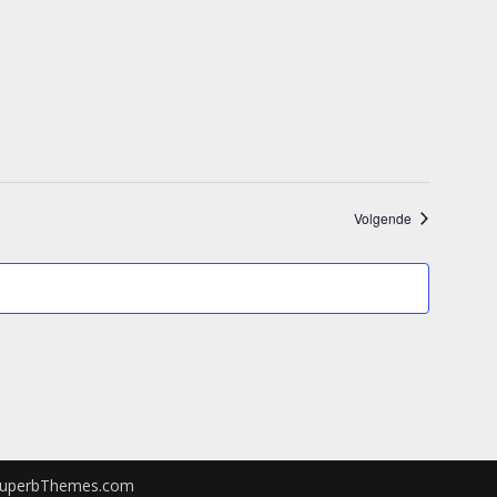
Evenementen
Volgende
uperbThemes.com