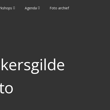
rkshops
Agenda
Foto archief
kersgilde
to