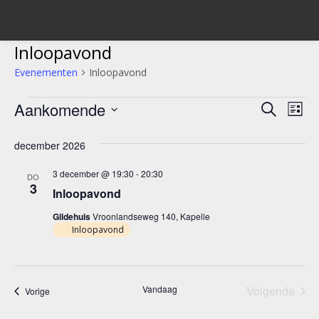
Inloopavond
Evenementen
Inloopavond
Evenementen
Aankomende
Evene
Ev
Zoeken
Lijst
we
Selecteer
Zoeke
een
december 2026
nav
en
datum.
3 december @ 19:30
-
20:30
DO
weerg
3
Inloopavond
navigat
Gildehuis
Vroonlandseweg 140, Kapelle
Inloopavond
Vandaag
Volgende
Evenementen
Vorige
Eveneme