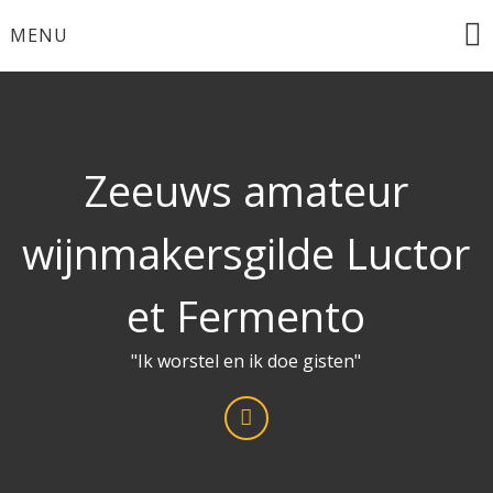
Ga
MENU
naar
de
inhoud
Zeeuws amateur
wijnmakersgilde Luctor
et Fermento
"Ik worstel en ik doe gisten"