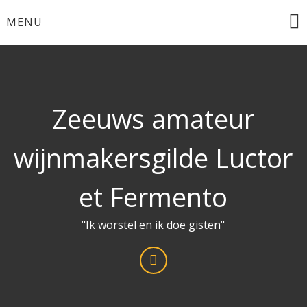
Ga
MENU
naar
de
inhoud
Zeeuws amateur
wijnmakersgilde Luctor
et Fermento
"Ik worstel en ik doe gisten"