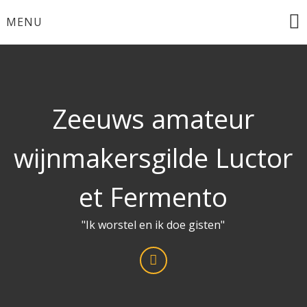
Ga
MENU
naar
de
inhoud
Zeeuws amateur
wijnmakersgilde Luctor
et Fermento
"Ik worstel en ik doe gisten"