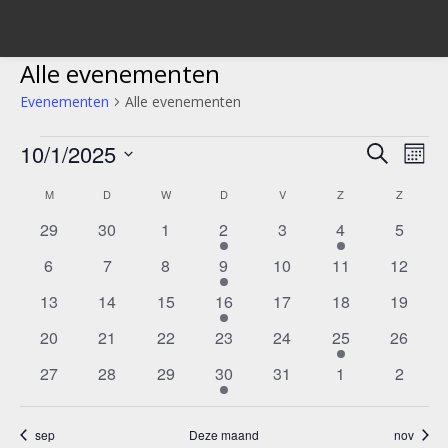
Alle evenementen
Evenementen
Alle evenementen
Evenementen
10/1/2025
Evene
Ev
Zoeken
Maan
we
Selecteer
Zoeke
Kalender
M
MAANDAG
D
DINSDAG
W
WOENSDAG
D
DONDERDAG
V
VRIJDAG
Z
ZATERDAG
Z
ZONDA
een
nav
en
datum.
0
0
0
3
0
1
0
29
30
1
2
3
4
5
van
evenementen
evenementen
evenementen
evenementen
evenementen
evenement
evenem
weerg
0
0
0
1
0
0
0
6
7
8
9
10
11
12
Evenementen
evenementen
evenementen
evenementen
evenement
evenementen
evenementen
evenem
navigat
0
0
0
1
0
0
0
13
14
15
16
17
18
19
evenementen
evenementen
evenementen
evenement
evenementen
evenementen
evenem
0
0
0
0
0
1
0
20
21
22
23
24
25
26
evenementen
evenementen
evenementen
evenementen
evenementen
evenement
evenem
0
0
0
1
0
0
0
27
28
29
30
31
1
2
evenementen
evenementen
evenementen
evenement
evenementen
evenementen
evenem
sep
Deze maand
nov